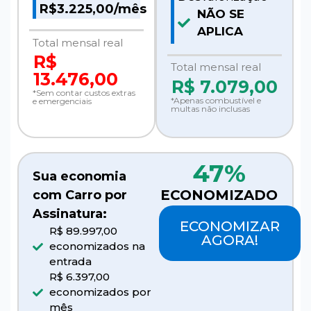
R$3.225,00/mês
NÃO SE
APLICA
Total mensal real
R$
Total mensal real
13.476,00
R$
7.079,00
*Sem contar custos extras
*Apenas combustível e
e emergenciais
multas não inclusas
47%
Sua economia
ECONOMIZADO
com Carro por
Assinatura:
ECONOMIZAR
R$ 89.997,00
AGORA!
economizados na
entrada
R$ 6.397,00
economizados por
mês