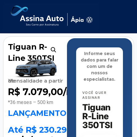
Tiguan R-
Informe seus
Line 350TSI
dados para falar
com um de
nossos
especialistas.
Mensalidade a partir de
R$
7.079,00
/mês
VOCÊ QUER
ASSINAR
*36 meses – 500 km
Tiguan
LANÇAMENTO
R-Line
350TSI
Até R$ 230.298