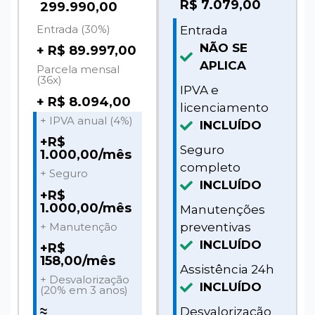
R$
7.079,00
299.990,00
Entrada (30%)
Entrada
NÃO SE
+ R$ 89.997,00
APLICA
Parcela mensal
(36x)
IPVA e
+ R$ 8.094,00
licenciamento
+ IPVA anual (4%)
INCLUÍDO
+R$
Seguro
1.000,00/mês
completo
+ Seguro
INCLUÍDO
+R$
1.000,00/mês
Manutenções
+ Manutenção
preventivas
INCLUÍDO
+R$
158,00/mês
Assistência 24h
+ Desvalorização
INCLUÍDO
(20% em 3 anos)
≈
Desvalorização