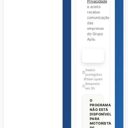
Privacidade
e aceito
receber
comunicação
das
empresas
do Grupo
Apia.
Quero minha proposta
Dados
protegidos
Sem spam
Resposta
em 2h
O
PROGRAMA
NÃO ESTÁ
DISPONÍVEL
PARA
MOTORISTA
DE